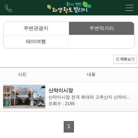
주변관광지
주변먹거리
테마여행
사진
내용
산막이시장
산막이시장 전국 최대의 고추산지 산막이시
장! 산막이 시장은 1970년도에 개설된 점포수
조회수 : 2185
200여개의 중형시장으로 곳곳에 점포들이 흩
어져 있다. 원래 이름은 괴산시장 이었으나,
2013년 문화관광형 시장으로 선정됨에 따라
1
산막이 시장으로 개명했다. 시장은 소박하고
정겨운 모습이지만 상설시장과 별도로 5일장