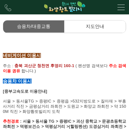
승용차/대중교통
지도안내
네비게이션 이용시
주소 :
충북 괴산군 청천면 후영리 160-1
( 펜션명 검색보다
주소 검색
이용 권유
합니다.)
승용차 이용시
[중부고속도로 이용안내]
서울 > 동서울TG > 증평IC > 증평읍 >532지방도로 > 질마재 > 부흥
사거리 직진 > 금평삼거리 좌회전 > 도원교 > 화양교 좌회전 > 약 150
0M 직진 > 화양황토빌리지 도착
추천경로
: 서울 > 동서울 TG > 증평IC > 괴산 중학교 > 문광초등학교
좌회전 > 덕평보건소 > 덕평삼거리 >(힐링펜션) 도경삼거리 좌회전 >