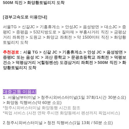
500M 직진 > 화양황토빌리지 도착
[경부고속도로 이용안내]
서울TG > 신갈JC > 기흥휴게소 > 안성JC > 음성방면 > 대소JC > 증
평IC > 증평읍 > 532지방도로 > 질마재 > 부흥사거리 직진 > 금평삼
거리 좌회전 > 도원교 > 화양교 좌회전 > 약 1500미터 직진 > 화양황
토빌리지 도착
추천경로
: 서울 TG > 신갈 JC > 기흥휴게소 > 안성 JC > 음성방면 >
증평IC 또는 음성 IC > 괴산 중학교 > 문광초등학교 좌회전 > 덕평보
건소 > 덕평삼거리 >(힐링펜션) 도경삼거리 좌회전 > 500M 직진 > 화
양황토빌리지 도착
대중교통 이용시
1. 서울남부터미널 > 청주시외버스터미널(1일 37회/1시간 30분소요)
> 화양동 직행버스(약 60분 소요)
*청주시외버스터미널 화양동행 시간표 참조
*픽업 서비스 (사전 연락 주시면 화양동에서 펜션까지 픽업서비스)
2.청주시외버스터미널 > 청전 직행버스(1일 13회 / 50분 소요)