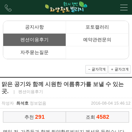
공지사항
포토캘러리
펜션이용후기
예약관련문의
자주묻는질문
맑은 공기와 함께 시원한 여름휴가를 보낼 수 있는
곳.
| 펜션이용후기
작성자
최석호
정보없음
2016-08-04 15:46:12
291
4582
추천
조회
몇일 전, 가족들과 함께 화양황토빌리지 펜션을 들렀습니다.