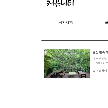
공지사항
완전 만족 
대부분 펜션
고 옆에 바로
놀면뭐하니