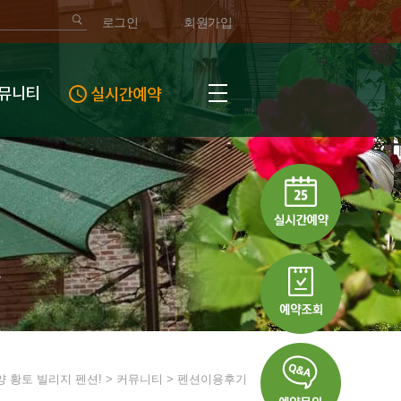
로그인
회원가입
양 황토 빌리지 펜션! > 커뮤니티 > 펜션이용후기